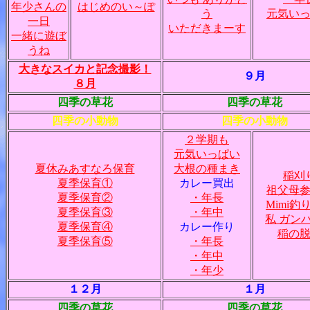
年少さんの
はじめのい～ぽ
う
元気い
一日
いただきまーす
一緒に遊ぼ
うね
大きなスイカと記念撮影！
９月
８月
四季の草花
四季の草花
四季の小動物
四季の小動物
２学期も
元気いっぱい
夏休みあすなろ保育
大根の種まき
稲刈
夏季保育①
カレー買出
祖父母
夏季保育②
・年長
Mimi釣
夏季保育③
・年中
私 ガン
夏季保育④
カレー作り
稲の
夏季保育⑤
・年長
・年中
・年少
１２月
１月
四季の草花
四季の草花