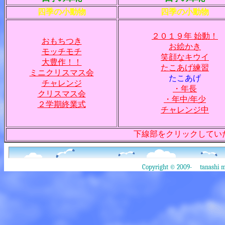
四季の小動物
四季の小動物
２０１９年 始動！
おもちつき
お絵かき
モッチモチ
笑顔なキウイ
大豊作！！
たこあげ練習
ミニクリスマス会
たこあげ
チャレンジ
・年長
クリスマス会
・年中/年少
２学期終業式
チャレンジ中
下線部をクリックしてい
Copyright © 2009- tanashi mu