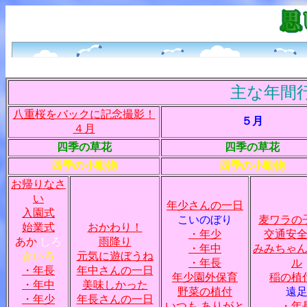
主な年間行
八重桜をバックに記念撮影！
５月
４月
四季の草花
四季の草花
四季の小動物
四季の小動物
お帰りなさ
い
年少さんの一日
入園式
こいのぼり
麦ワラの
始業式
おかわり！
・年少
交通安
あか
しろ
雨降り
・年中
みみちゃ
きいろ
元気に遊ぼうね
・年長
ル
・年長
年中さんの一日
年少園外保育
稲の植
・年中
美味しかった
野菜の植付
遠
・年少
年長さんの一日
いつも ありがと
・年