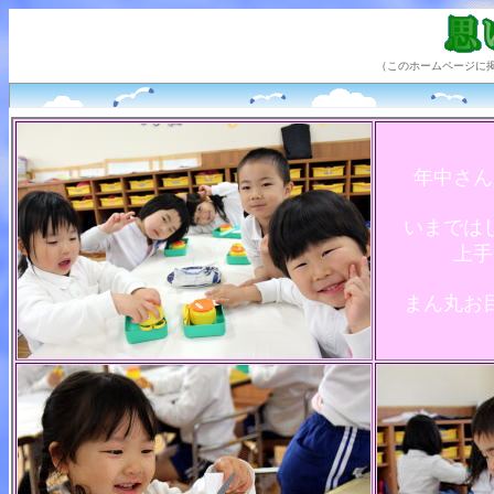
（このホームページに
年中さん
いまでは
上手
まん丸お