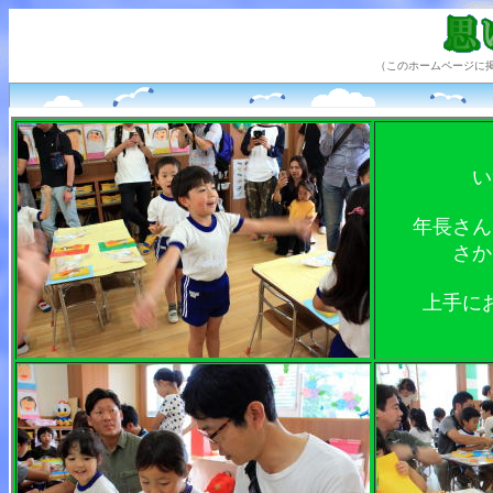
（このホームページに
い
年長さん
さか
上手に