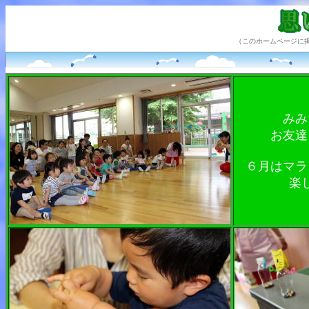
（このホームページに
みみ
お友達
６月はマラ
楽