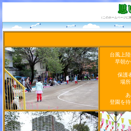
（このホームページに
台風上陸
早朝か
保護
場所
あ
登園を待