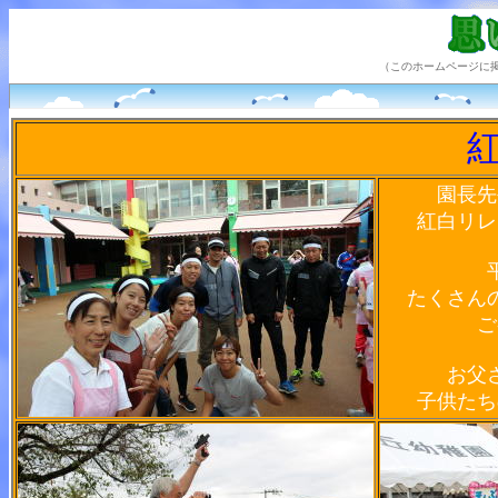
（このホームページに
園長先
紅白リレ
たくさん
ご
お父
子供たち