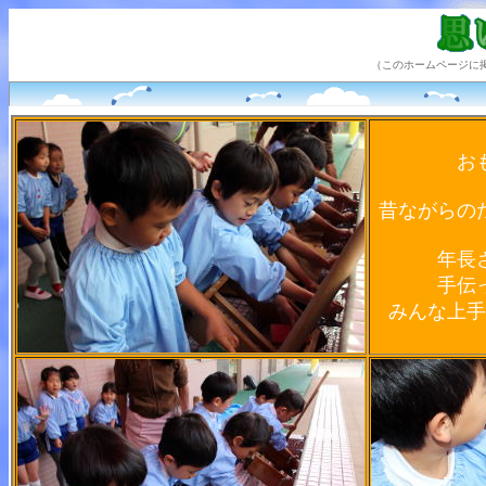
（このホームページに
お
昔ながらの
年長
手伝
みんな上手