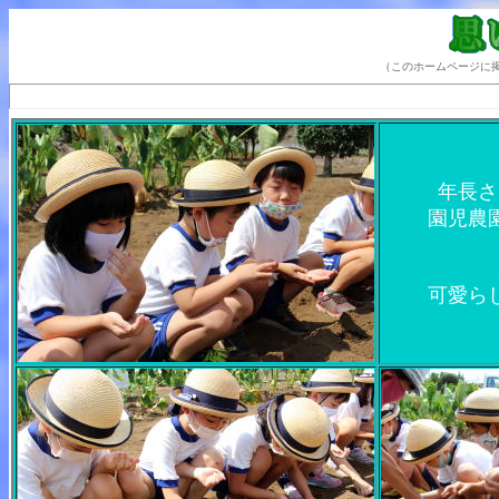
（このホームページに
年長さ
園児農
可愛ら