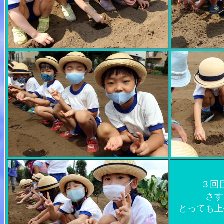
３回
さす
とっても上