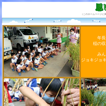
（このホームページに
年長
稲の収
みん
ジョキジョキ