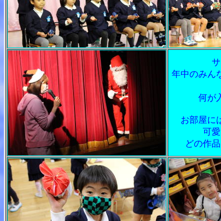
サ
年中のみん
何が
お部屋に
可愛
どの作品