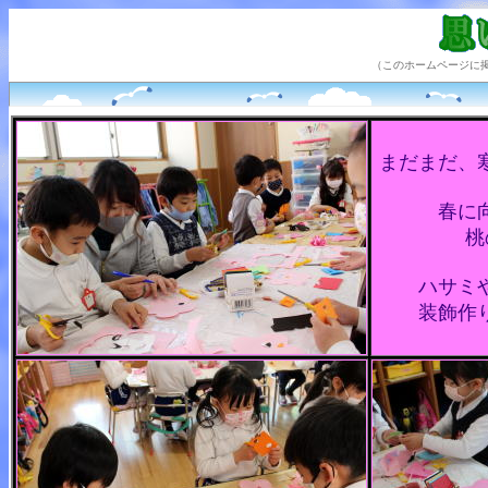
（このホームページに
まだまだ、
春に
桃
ハサミ
装飾作