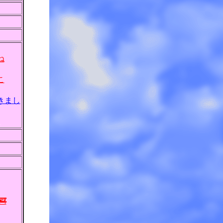
ね
こ
きまし
穫
🚒