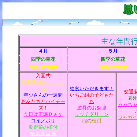
主な年間行
４月
５月
四季の草花
四季の草花
四季の小動物
四季の小動物
入園式
新年度が始まりまし
た
給食いただきます！
交通
年少さんの一週間
いちご組の子どもた
園
お友だちとハイチー
ち
みみち
ズ！
遊具のお勉強
今日は正課Ｄａｙ
リッチグリーン
ジャガ
コイノボリ
稲の植付
夏野菜の植付
🍱 お弁当 🍱