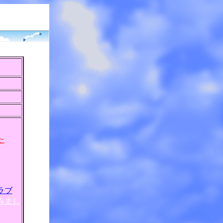
た
ラブ
みまし