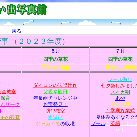
戻る
事 （２０２３年度）
６月
７月
四季の草花
四季の草花
四季の小動物
四季の小動物
プール遊び
ダイコンの味噌汁作
七夕楽しみまし
安全教室
父親参観日
スイカ割
外保育
年長組チャレンジ中
🔺🍉
夏まつり
ゃんサーク
お宝発見！
１学期終業式
ル
防犯教室
夏休みあすなろク
イモの観察
水遊び
プール
も
英語
も楽し
ジャガイモ
の収穫
たよ