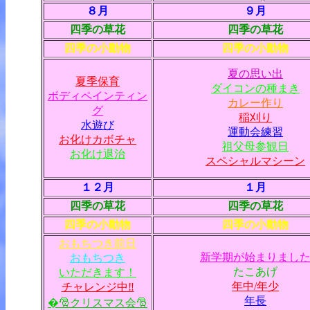
８月
９月
四季の草花
四季の草花
四季の小動物
四季の小動物
夏の思い出
夏季保育
ダイコンの種まき
ボディペインティン
カレー作り
グ
稲刈り
水遊び
運動会練習
お化けカボチャ
祖父母参観日
お化け退治
スペシャルマシーン
１２月
１月
四季の草花
四季の草花
四季の小動物
四季の小動物
おもちつき前日
新学期が始まりまし
おもちつき
たこあげ
いただきます！
年中/年少
チャレンジ中‼
年長
�🎅クリスマス会🎅