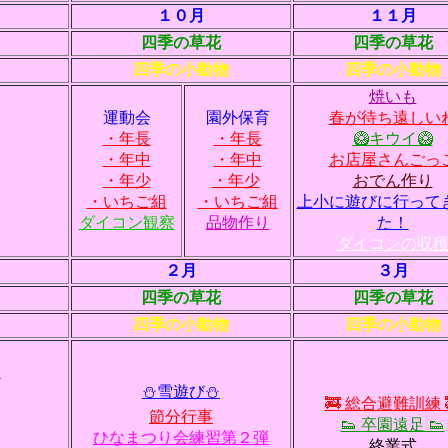
１０月
１１月
四季の草花
四季の草花
四季の小動物
四季の小動物
焼いも
運動会
園外保育
春が待ち遠しい
・年長
・年長
🥝キウイ🥝
・年中
・年中
お店屋さんごっ
・年少
・年少
おでん作り
・いちご組
・いちご組
上小に遊びに行って
ダイコン観察
品物作り
た！
ダイコンの収
２月
３月
四季の草花
四季の草花
四季の小動物
四季の小動物
た
⛄雪遊び⛄
🚒 総合避難訓練 
節分行事
👟 卒園遠足 👟
ひなまつり会練習第２弾
終業式