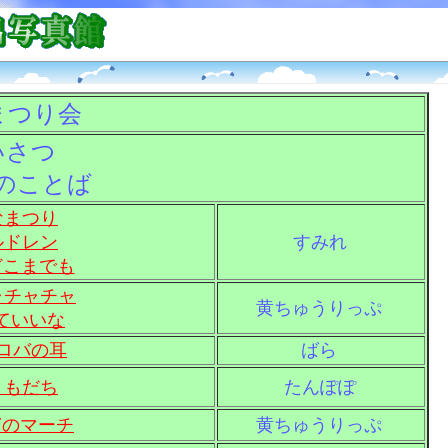
まつり会
いさつ
のことば
なまつり
ルドレン
すみれ
どこまでも
ャチャチャ
黄ちゅうりっぷ
ていいな
ロバの耳
ばら
ともだち
たんぽぽ
ぎのマーチ
黄ちゅうりっぷ