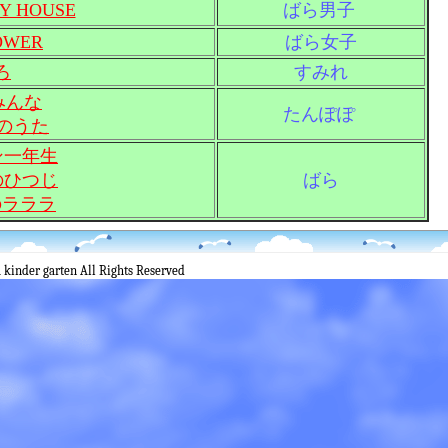
Y HOUSE
ばら男子
OWER
ばら女子
ろ
すみれ
みんな
たんぽぽ
のうた
ン一年生
のひつじ
ばら
のラララ
kinder garten All Rights Reserved