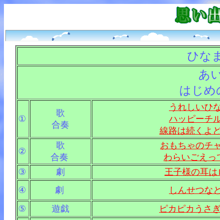
ひな
あ
はじめ
うれしいひ
歌
①
ハッピーチ
合奏
線路は続くよ
歌
おもちゃのチ
②
合奏
わらいごえっ
③
劇
王子様の耳は
④
劇
しんせつな
⑤
遊戯
ピカピカうさ