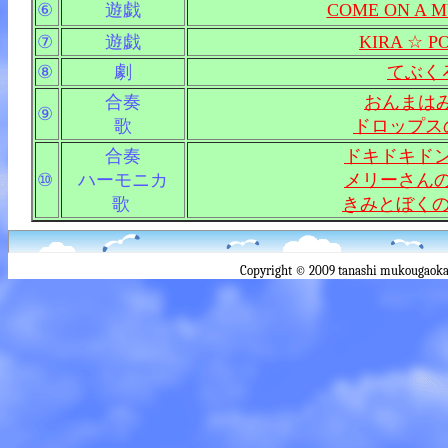
⑥
遊戯
COME ON A M
⑦
遊戯
KIRA ☆ P
⑧
劇
てぶく
合奏
おんまは
⑨
歌
ドロップス
合奏
ドキドキド
⑩
ハーモニカ
メリーさん
歌
きみとぼく
Copyright © 2009 tanashi mukougaoka 