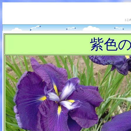
（こ
紫色