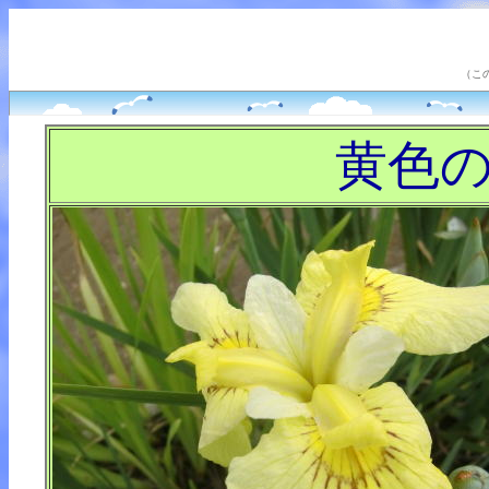
（こ
黄色