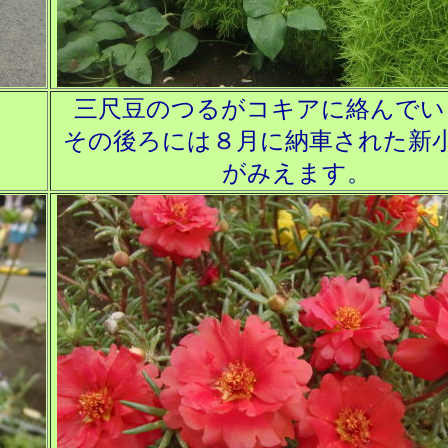
三尺豆のつるがコキアに絡んでい
。
その後ろには８月に納車された新
がみえます。