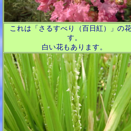
これは「さるすべり（百日紅）」の
す。
白い花もあります。