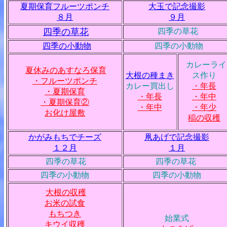
夏期保育フルーツポンチ
大玉で記念撮影
８月
９月
四季の草花
四季の草花
四季の小動物
四季の小動物
カレーライ
夏休みのあすなろ保育
大根の種まき
ス作り
・フルーツポンチ
カレー買出し
・年長
・夏期保育
・年長
・年中
・夏期保育②
・年中
・年少
お化け屋敷
稲の収穫
かがみもちでチーズ
凧あげで記念撮影
１２月
１月
四季の草花
四季の草花
四季の小動物
四季の小動物
大根の収穫
お米の試食
もちつき
始業式
キウイ収穫