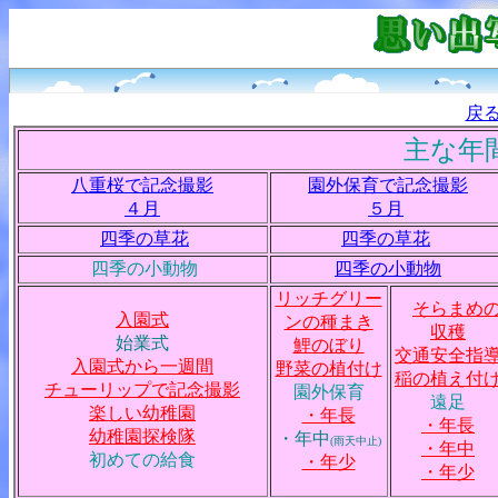
戻
主な年
八重桜で記念撮影
園外保育で記念撮影
４月
５月
四季の草花
四季の草花
四季の小動物
四季の小動物
リッチグリー
そらまめ
入園式
ンの種まき
収穫
始業式
鯉のぼり
交通安全指
入園式から一週間
野菜の植付け
稲の植え付
チューリップで記念撮影
園外保育
遠足
楽しい幼稚園
・年長
・年長
幼稚園探検隊
・年中
(雨天中止)
・年中
初めての給食
・年少
・年少